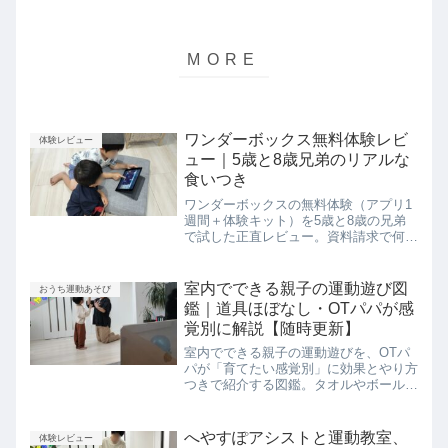
ワンダーボックス無料体験レビ
体験レビュー
ュー｜5歳と8歳兄弟のリアルな
食いつき
ワンダーボックスの無料体験（アプリ1
週間＋体験キット）を5歳と8歳の兄弟
で試した正直レビュー。資料請求で何が
届く？年齢別の食いつきの差、OTパパ
が感じたメリット・デメリット、料金・
兄弟割まで本音で解説。入会を迷う方は
室内でできる親子の運動遊び図
おうち運動あそび
必読です。
鑑｜道具ほぼなし・OTパパが感
覚別に解説【随時更新】
室内でできる親子の運動遊びを、OTパ
パが「育てたい感覚別」に効果とやり方
つきで紹介する図鑑。タオルやボールだ
けでOK、雨の日や外に出られない日の
体力発散にも。専門家のレッスンで実際
にやった遊びだけを厳選しています。
へやすぽアシストと運動教室、
体験レビュー