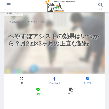
メニュー
検索
体験レビュー
2026.05.26
2026.07.27
へやすぽアシストの効果はいつか
ら？月2回×3ヶ月の正直な記録
X
Facebook
はてブ
LINE
コピー