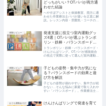
どっちがいい？OTパパが両方通
わせた結論
へやすぽアシストと体操教室、両方に通
わせた作業療法士パパが違いを正直に解
説。レッスン内容・雰囲気・コーチの関
わり方の違いから、優劣ではなく「発達
の土台」で選ぶべき理由と、向いている
タイプを実体験を交えて紹介します。
発達支援に役立つ室内運動グッ
体験レビュー
ズ4選｜OTパパが選ぶトランポ
リン・鉄棒・バランスボード・
けんけんぱリング
トランポリン・鉄棒・バランスボード・
けんけんぱリング。OTパパが感覚統合
の視点で実際に使って選んだ室内運動グ
ッズ4選を、発達効果・こんな子におす
すめ・継続のコツとあわせて解説しま
す。
子どもの姿勢・集中力が気にな
体験レビュー
る？バランスボードの効果と遊
び方を解説
子どもの姿勢が崩れやすい、集中力が続
かない…そんな悩みに家庭で取り入れや
すい「バランスボード」。作業療法士が
感覚発達の視点から、効果・遊び方（写
真つき）・メリットデメリットをわかり
やすく解説します。
けんけんぱリングで発達を育て
おうち運動あそび