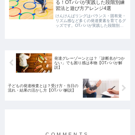
る！OTパパが実践した段階別練
習法と遊び方アレンジ4選
けんけんぱリングはバランス・固有覚・
リズム感など多くの発達要素を育てるグ
ッズです。OTパパが実践した段階別練
習法と遊び方アレンジ4選を、リアルな
子どもの成長ストーリーとともに紹介し
ます。
発達グレーゾーンとは？「診断名がつか
ない」でも困り感は本物【OTパパが解
説】
子どもの発達検査とは？受け方・当日の
流れ・結果の活かし方【OTパパ解説】