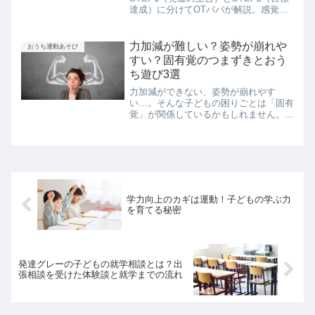
達成）に分けてOTパパが解説。感覚遊
びから縄跳び・自転車の練習まで、おう
ちで今日から始められます。
力加減が難しい？姿勢が崩れや
おうち運動あそび
すい？固有覚のつまずきとおう
ち遊び3選
力加減ができない、姿勢が崩れやす
い…。そんな子どもの困りごとは「固有
覚」が関係しているかもしれません。作
業療法士パパが固有覚の役割や鈍感な場
合の特徴、家庭でできる遊び3選をわか
りやすく解説します。
学力向上のカギは運動！子どもの学ぶ力
を育てる秘密
発達グレーの子どもの就学相談とは？出
張相談を受けた体験談と就学までの流れ