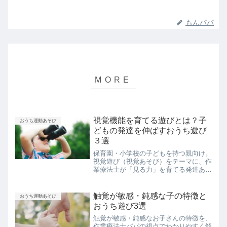
もんパパ
視覚機能を育てる遊びとは？子
おうち運動あそび
どもの発達を伸ばすおうち遊び
３選
保育園・小学校の子どもを持つ親向け。
視覚遊び（視覚あそび）をテーマに、作
業療法士が「見る力」を育てる発達あそ
びを解説。家庭で簡単にできる遊びを紹
介します。
触覚が敏感・鈍感な子の特徴と
おうち運動あそび
おうち遊び3選
触覚が敏感・鈍感なお子さんの特徴を、
作業療法士パパの視点でわかりやすく解