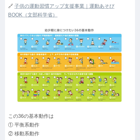
🔗
子供の運動習慣アップ支援事業｜運動あそび
BOOK（文部科学省）
この36の基本動作は
① 平衡系動作
② 移動系動作