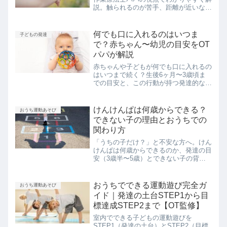
説。触られるのが苦手、距離が近いなど
のお悩みに応えるおうち遊び3選も紹介
します。今日から家庭でできる発達サポ
ートに役立ちます。
何でも口に入れるのはいつま
子どもの発達
で？赤ちゃん〜幼児の目安をOT
パパが解説
赤ちゃんや子どもが何でも口に入れるの
はいつまで続く？生後6ヶ月〜3歳頃ま
での目安と、この行動が持つ発達的な意
味を作業療法士パパが解説。やめさせる
べきか、誤飲対策、注意したいケースま
で、2児を育てた経験をまじえてお伝え
けんけんぱは何歳からできる？
おうち運動あそび
します。
できない子の理由とおうちでの
関わり方
「うちの子だけ？」と不安な方へ。けん
けんぱは何歳からできるのか、発達の目
安（3歳半〜5歳）とできない子の背景
にある3つの土台をOTパパが解説。無理
強いせず楽しく育てる関わり方や、5歳
児健診で相談すべきラインまで分かりま
おうちでできる運動遊び完全ガ
おうち運動あそび
す。
イド｜発達の土台STEP1から目
標達成STEP2まで【OT監修】
室内でできる子どもの運動遊びを
STEP1（発達の土台）とSTEP2（目標