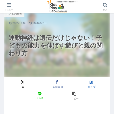
メニュー
検索
子どもの発達
2025.11.09
2026.07.18
運動神経は遺伝だけじゃない！子
どもの能力を伸ばす遊びと親の関
わり方
X
Facebook
はてブ
LINE
コピー