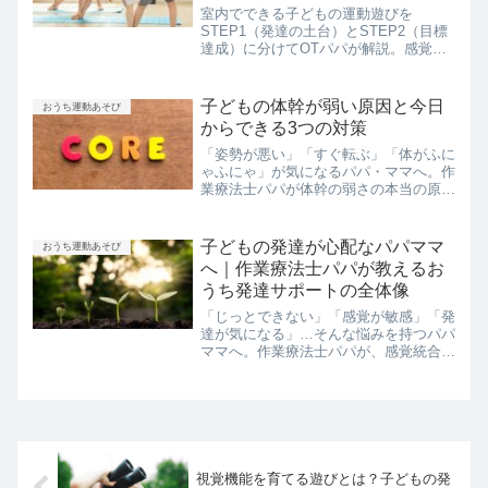
室内でできる子どもの運動遊びを
STEP1（発達の土台）とSTEP2（目標
達成）に分けてOTパパが解説。感覚遊
びから縄跳び・自転車の練習まで、おう
ちで今日から始められます。
子どもの体幹が弱い原因と今日
おうち運動あそび
からできる3つの対策
「姿勢が悪い」「すぐ転ぶ」「体がふに
ゃふにゃ」が気になるパパ・ママへ。作
業療法士パパが体幹の弱さの本当の原因
と、今日からおうちでできる対策を丁寧
に解説します。
子どもの発達が心配なパパママ
おうち運動あそび
へ｜作業療法士パパが教えるお
うち発達サポートの全体像
「じっとできない」「感覚が敏感」「発
達が気になる」…そんな悩みを持つパパ
ママへ。作業療法士パパが、感覚統合・
グレーゾーン・おうち運動遊び・サポー
トグッズまで、発達支援の全体像をわか
りやすく解説します。
視覚機能を育てる遊びとは？子どもの発