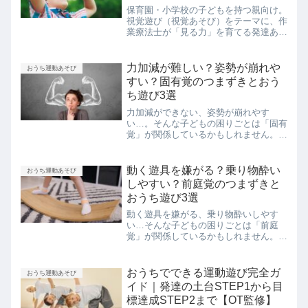
保育園・小学校の子どもを持つ親向け。
視覚遊び（視覚あそび）をテーマに、作
業療法士が「見る力」を育てる発達あそ
びを解説。家庭で簡単にできる遊びを紹
介します。
力加減が難しい？姿勢が崩れや
おうち運動あそび
すい？固有覚のつまずきとおう
ち遊び3選
力加減ができない、姿勢が崩れやす
い…。そんな子どもの困りごとは「固有
覚」が関係しているかもしれません。作
業療法士パパが固有覚の役割や鈍感な場
合の特徴、家庭でできる遊び3選をわか
りやすく解説します。
動く遊具を嫌がる？乗り物酔い
おうち運動あそび
しやすい？前庭覚のつまずきと
おうち遊び3選
動く遊具を嫌がる、乗り物酔いしやす
い…そんな子どもの困りごとは「前庭
覚」が関係しているかもしれません。作
業療法士パパが前庭覚の役割や敏感・鈍
感の特徴、家庭でできる遊び3選をわか
りやすく解説します。
おうちでできる運動遊び完全ガ
おうち運動あそび
イド｜発達の土台STEP1から目
標達成STEP2まで【OT監修】